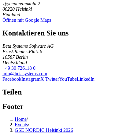
Tyynenmerenkatu 2
00220
Helsinki
Finnland
Öffnen mit Google Maps
Kontaktieren Sie uns
Beta Systems Software AG
Ernst-Reuter-Platz 6
10587
Berlin
Deutschland
+49 30 726118 0
info@betasystems.com
Facebook
Instagram
X Twitter
YouTube
LinkedIn
Teilen
Footer
Home
/
Events
/
GSE NORDIC Helsinki 2026