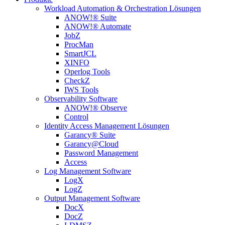
Workload Automation & Orchestration Lösungen
ANOW!® Suite
ANOW!® Automate
JobZ
ProcMan
SmartJCL
XINFO
Operlog Tools
CheckZ
IWS Tools
Observability Software
ANOW!® Observe
Control
Identity Access Management Lösungen
Garancy® Suite
Garancy@Cloud
Password Management
Access
Log Management Software
LogX
LogZ
Output Management Software
DocX
DocZ