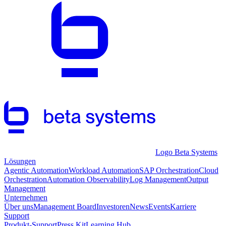
Logo Beta Systems
Lösungen
Agentic Automation
Workload Automation
SAP Orchestration
Cloud
Orchestration
Automation Observability
Log Management
Output
Management
Unternehmen
Über uns
Management Board
Investoren
News
Events
Karriere
Support
Produkt-Support
Press Kit
Learning Hub