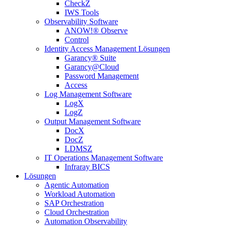
CheckZ
IWS Tools
Observability Software
ANOW!® Observe
Control
Identity Access Management Lösungen
Garancy® Suite
Garancy@Cloud
Password Management
Access
Log Management Software
LogX
LogZ
Output Management Software
DocX
DocZ
LDMSZ
IT Operations Management Software
Infraray BICS
Lösungen
Agentic Automation
Workload Automation
SAP Orchestration
Cloud Orchestration
Automation Observability