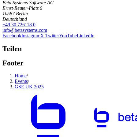
Beta Systems Software AG
Ernst-Reuter-Platz 6
10587
Berlin
Deutschland
+49 30 726118 0
info@betasystems.com
Facebook
Instagram
X Twitter
YouTube
LinkedIn
Teilen
Footer
Home
/
Events
/
GSE UK 2025