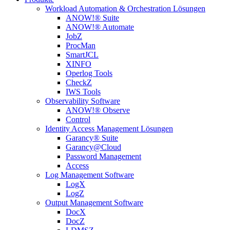
Workload Automation & Orchestration Lösungen
ANOW!® Suite
ANOW!® Automate
JobZ
ProcMan
SmartJCL
XINFO
Operlog Tools
CheckZ
IWS Tools
Observability Software
ANOW!® Observe
Control
Identity Access Management Lösungen
Garancy® Suite
Garancy@Cloud
Password Management
Access
Log Management Software
LogX
LogZ
Output Management Software
DocX
DocZ