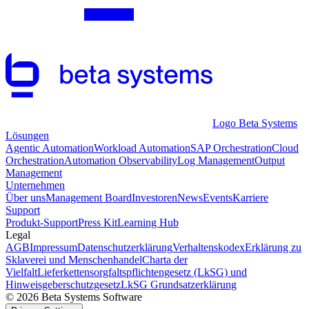
Logo Beta Systems
Lösungen
Agentic Automation
Workload Automation
SAP Orchestration
Cloud
Orchestration
Automation Observability
Log Management
Output
Management
Unternehmen
Über uns
Management Board
Investoren
News
Events
Karriere
Support
Produkt-Support
Press Kit
Learning Hub
Legal
AGB
Impressum
Datenschutzerklärung
Verhaltenskodex
Erklärung zu
Sklaverei und Menschenhandel
Charta der
Vielfalt
Lieferkettensorgfaltspflichtengesetz (LkSG) und
Hinweisgeberschutzgesetz
LkSG Grundsatzerklärung
© 2026 Beta Systems Software