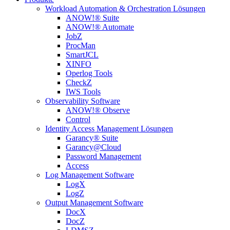
Workload Automation & Orchestration Lösungen
ANOW!® Suite
ANOW!® Automate
JobZ
ProcMan
SmartJCL
XINFO
Operlog Tools
CheckZ
IWS Tools
Observability Software
ANOW!® Observe
Control
Identity Access Management Lösungen
Garancy® Suite
Garancy@Cloud
Password Management
Access
Log Management Software
LogX
LogZ
Output Management Software
DocX
DocZ