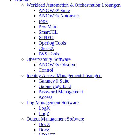
Workload Automation & Orchestration Lösungen
ANOW!® Suite
ANOW!® Automate
JobZ
ProcMan
SmartJCL
XINFO
Operlog Tools
CheckZ
IWS Tools
Observability Software
ANOW!® Observe
Control
Identity Access Management Lösungen
Garancy® Suite
Garancy@Cloud
Password Management
Access
Log Management Software
LogX
LogZ
Output Management Software
DocX
DocZ