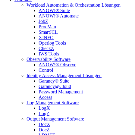
Workload Automation & Orchestration Lösungen
ANOW!® Suite
ANOW!® Automate
JobZ
ProcMan
SmartJCL
XINFO
Operlog Tools
CheckZ
IWS Tools
Observability Software
ANOW!® Observe
Control
Identity Access Management Lösungen
Garancy® Suite
Garancy@Cloud
Password Management
Access
Log Management Software
LogX
LogZ
Output Management Software
DocX
DocZ