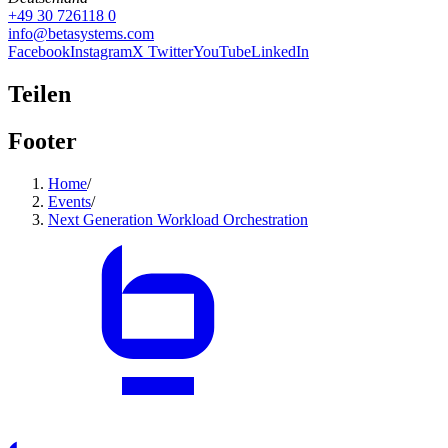
+49 30 726118 0
info@betasystems.com
Facebook
Instagram
X Twitter
YouTube
LinkedIn
Teilen
Footer
Home
/
Events
/
Next Generation Workload Orchestration