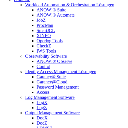
Workload Automation & Orchestration Lösungen
ANOW!® Suite
ANOW!® Automate
JobZ
ProcMan
SmartJCL
XINFO
Operlog Tools
CheckZ
IWS Tools
Observability Software
ANOW!® Observe
Control
Identity Access Management Lösungen
Garancy® Suite
Garancy@Cloud
Password Management
Access
Log Management Software
LogX
LogZ
Output Management Software
DocX
DocZ