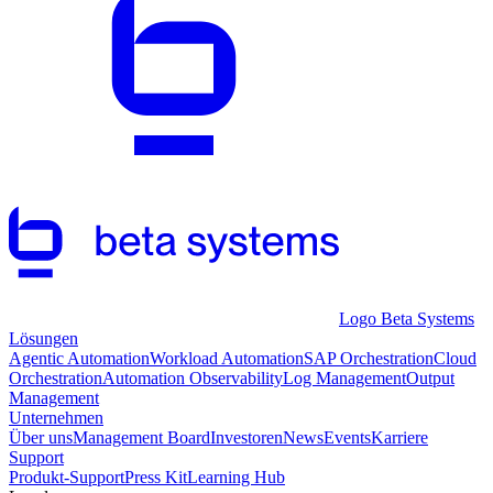
Logo Beta Systems
Lösungen
Agentic Automation
Workload Automation
SAP Orchestration
Cloud
Orchestration
Automation Observability
Log Management
Output
Management
Unternehmen
Über uns
Management Board
Investoren
News
Events
Karriere
Support
Produkt-Support
Press Kit
Learning Hub