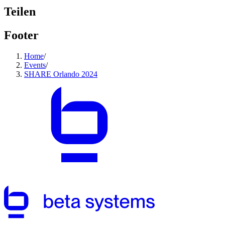
Teilen
Footer
Home
/
Events
/
SHARE Orlando 2024