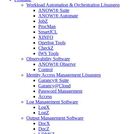
Workload Automation & Orchestration Lösungen
ANOW!® Suite
ANOW!® Automate
JobZ
ProcMan
SmartJCL
XINFO
Operlog Tools
CheckZ
IWS Tools
Observability Software
ANOW!® Observe
Control
Identity Access Management Lösungen
Garancy® Suite
Garancy@Cloud
Password Management
Access
Log Management Software
LogX
LogZ
Output Management Software
DocX
DocZ