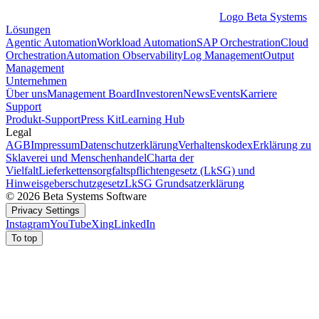
Logo Beta Systems
Lösungen
Agentic Automation
Workload Automation
SAP Orchestration
Cloud
Orchestration
Automation Observability
Log Management
Output
Management
Unternehmen
Über uns
Management Board
Investoren
News
Events
Karriere
Support
Produkt-Support
Press Kit
Learning Hub
Legal
AGB
Impressum
Datenschutzerklärung
Verhaltenskodex
Erklärung zu
Sklaverei und Menschenhandel
Charta der
Vielfalt
Lieferkettensorgfaltspflichtengesetz (LkSG) und
Hinweisgeberschutzgesetz
LkSG Grundsatzerklärung
© 2026 Beta Systems Software
Privacy Settings
Instagram
YouTube
Xing
LinkedIn
To top