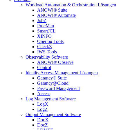
Workload Automation & Orchestration Lösungen
ANOW!® Suite
ANOW!® Automate
JobZ
ProcMan
SmartJCL
XINFO
Operlog Tools
CheckZ
IWS Tools
Observability Software
ANOW!® Observe
Control
Identity Access Management Lösungen
Garancy® Suite
Garancy@Cloud
Password Management
Access
Log Management Software
LogX
LogZ
Output Management Software
DocX
DocZ