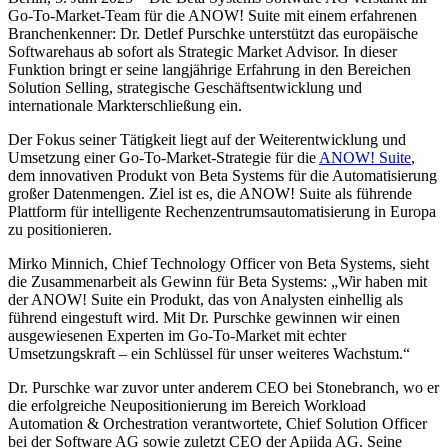
Go-To-Market-Team für die ANOW! Suite mit einem erfahrenen
Branchenkenner: Dr. Detlef Purschke unterstützt das europäische
Softwarehaus ab sofort als Strategic Market Advisor. In dieser
Funktion bringt er seine langjährige Erfahrung in den Bereichen
Solution Selling, strategische Geschäftsentwicklung und
internationale Markterschließung ein.
Der Fokus seiner Tätigkeit liegt auf der Weiterentwicklung und
Umsetzung einer Go-To-Market-Strategie für die
ANOW! Suite
,
dem innovativen Produkt von Beta Systems für die Automatisierung
großer Datenmengen. Ziel ist es, die ANOW! Suite als führende
Plattform für intelligente Rechenzentrumsautomatisierung in Europa
zu positionieren.
Mirko Minnich, Chief Technology Officer von Beta Systems, sieht
die Zusammenarbeit als Gewinn für Beta Systems: „Wir haben mit
der ANOW! Suite ein Produkt, das von Analysten einhellig als
führend eingestuft wird. Mit Dr. Purschke gewinnen wir einen
ausgewiesenen Experten im Go-To-Market mit echter
Umsetzungskraft – ein Schlüssel für unser weiteres Wachstum.“
Dr. Purschke war zuvor unter anderem CEO bei Stonebranch, wo er
die erfolgreiche Neupositionierung im Bereich Workload
Automation & Orchestration verantwortete, Chief Solution Officer
bei der Software AG sowie zuletzt CEO der Apiida AG. Seine