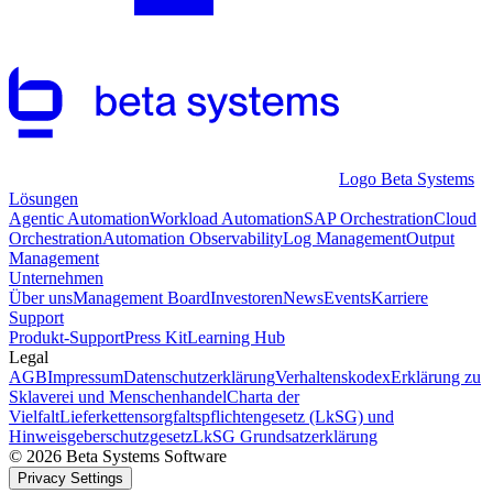
Logo Beta Systems
Lösungen
Agentic Automation
Workload Automation
SAP Orchestration
Cloud
Orchestration
Automation Observability
Log Management
Output
Management
Unternehmen
Über uns
Management Board
Investoren
News
Events
Karriere
Support
Produkt-Support
Press Kit
Learning Hub
Legal
AGB
Impressum
Datenschutzerklärung
Verhaltenskodex
Erklärung zu
Sklaverei und Menschenhandel
Charta der
Vielfalt
Lieferkettensorgfaltspflichtengesetz (LkSG) und
Hinweisgeberschutzgesetz
LkSG Grundsatzerklärung
© 2026 Beta Systems Software
Privacy Settings