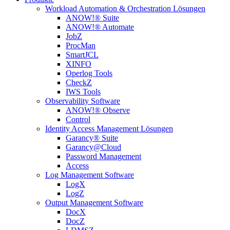
Workload Automation & Orchestration Lösungen
ANOW!® Suite
ANOW!® Automate
JobZ
ProcMan
SmartJCL
XINFO
Operlog Tools
CheckZ
IWS Tools
Observability Software
ANOW!® Observe
Control
Identity Access Management Lösungen
Garancy® Suite
Garancy@Cloud
Password Management
Access
Log Management Software
LogX
LogZ
Output Management Software
DocX
DocZ