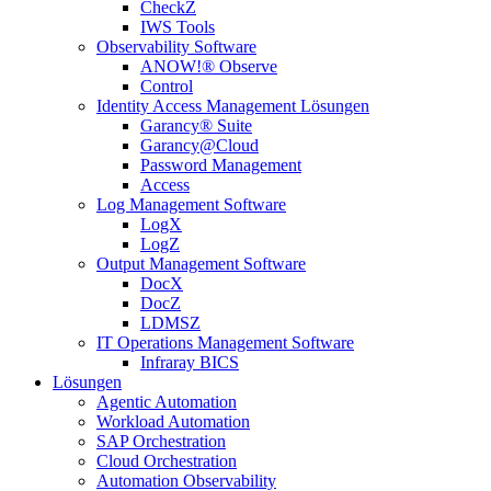
CheckZ
IWS Tools
Observability Software
ANOW!® Observe
Control
Identity Access Management Lösungen
Garancy® Suite
Garancy@Cloud
Password Management
Access
Log Management Software
LogX
LogZ
Output Management Software
DocX
DocZ
LDMSZ
IT Operations Management Software
Infraray BICS
Lösungen
Agentic Automation
Workload Automation
SAP Orchestration
Cloud Orchestration
Automation Observability