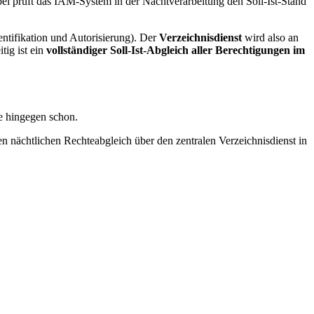
bei prüft das IAM-System in der Nachtverarbeitung den Soll-Ist-Stand
ntifikation und Autorisierung). Der
Verzeichnisdienst
wird also an
tig ist ein
vollständiger Soll-Ist-Abgleich aller Berechtigungen im
re hingegen schon.
n nächtlichen Rechteabgleich über den zentralen Verzeichnisdienst in