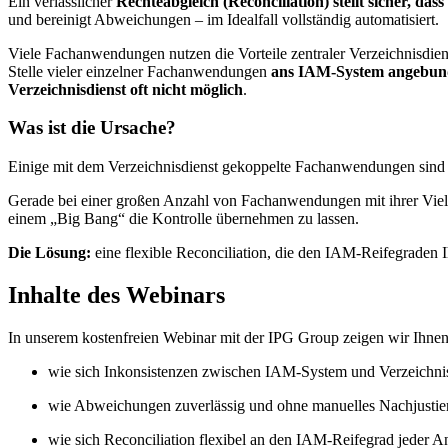
Ein verlässlicher
Rechteabgleich (Reconciliation) stellt sicher, das
und bereinigt Abweichungen – im Idealfall vollständig automatisiert.
Viele Fachanwendungen nutzen die Vorteile zentraler Verzeichnisdien
Stelle vieler einzelner Fachanwendungen
ans IAM-System angebun
Verzeichnisdienst oft nicht möglich
.
Was ist die Ursache?
Einige mit dem Verzeichnisdienst gekoppelte Fachanwendungen sind ei
Gerade bei einer großen Anzahl von Fachanwendungen mit ihrer Vielfa
einem „Big Bang“ die Kontrolle übernehmen zu lassen.
Die Lösung:
eine flexible Reconciliation, die den IAM-Reifegraden
Inhalte des Webinars
In unserem kostenfreien Webinar mit der IPG Group zeigen wir Ihnen
wie sich Inkonsistenzen zwischen IAM-System und Verzeichnisd
wie Abweichungen zuverlässig und ohne manuelles Nachjustier
wie sich Reconciliation flexibel an den IAM-Reifegrad jeder