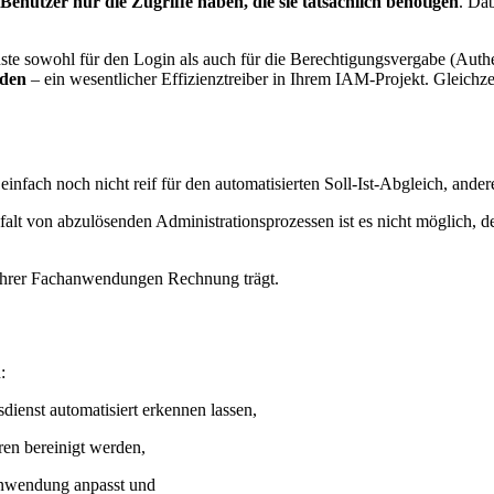
s Benutzer nur die Zugriffe haben, die sie tatsächlich benötigen
. Da
ste sowohl für den Login als auch für die Berechtigungsvergabe (Authe
den
– ein wesentlicher Effizienztreiber in Ihrem IAM-Projekt. Gleichzei
nfach noch nicht reif für den automatisierten Soll-Ist-Abgleich, ande
lt von abzulösenden Administrationsprozessen ist es nicht möglich, de
 Ihrer Fachanwendungen Rechnung trägt.
:
ienst automatisiert erkennen lassen,
en bereinigt werden,
 Anwendung anpasst und