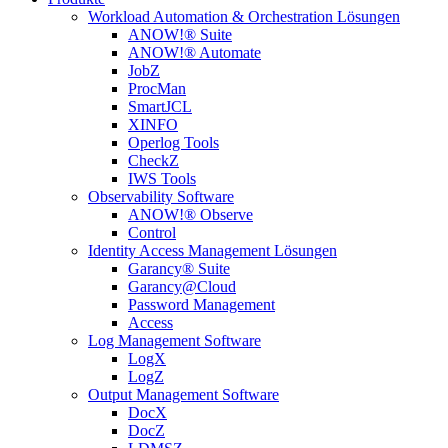
Workload Automation & Orchestration Lösungen
ANOW!® Suite
ANOW!® Automate
JobZ
ProcMan
SmartJCL
XINFO
Operlog Tools
CheckZ
IWS Tools
Observability Software
ANOW!® Observe
Control
Identity Access Management Lösungen
Garancy® Suite
Garancy@Cloud
Password Management
Access
Log Management Software
LogX
LogZ
Output Management Software
DocX
DocZ