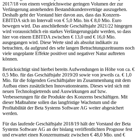
2017/18 von einem vergleichsweise geringen Volumen der zur
Verlängerung anstehenden Bestandskundenverträge auszugehen.
Deshalb geht der Vorstand hier davon aus, dass das Konzern-
EBITDA sich im Intervall von € 5,0 Mio. bis € 8,0 Mio. Euro
bewegen wird. Das anschließende Geschäftsjahr 2021/22 hingegen
wird voraussichtlich ein starkes Verlängerungsjahr werden, so dass
hier von einem EBITDA zwischen € 13,0 und € 16,0 Mio.
ausgegangen wird. Diese Werte sind als absolut indikativ zu
betrachten, da aufgrund des sehr langen Betrachtungszeitraums noch
viele ungeplante Effekte positiver und negativer Natur auftreten
können.
Berücksichtigt sind hierbei bereits Aufwendungen in Höhe von ca. €
0,5 Mio. für das Geschäftsjahr 2019/20 sowie von jeweils ca. € 1,0
Mio. für die folgenden Geschäftsjahre im Zusammenhang mit dem
Aufbau eines zusätzlichen Innovationsteams. Dieses wird sich mit
neuen Technologietrends und Auswirkungen auf bzw.
Verbesserungen für die Produkte des Konzerns beschäftigen. Mit
dieser Maßnahme sollen das langfristige Wachstum und die
Profitabilität der Beta Systems Software AG weiter abgesichert
werden.
Für das laufende Geschäftsjahr 2018/19 hält der Vorstand der Beta
Systems Software AG an der bislang veröffentlichten Prognose fest
und erwartet einen Konzernumsatz zwischen € 48,0 Mio. und €