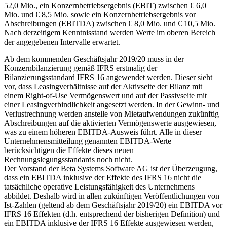
52,0 Mio., ein Konzernbetriebsergebnis (EBIT) zwischen € 6,0
Mio. und € 8,5 Mio. sowie ein Konzernbetriebsergebnis vor
Abschreibungen (EBITDA) zwischen € 8,0 Mio. und € 10,5 Mio.
Nach derzeitigem Kenntnisstand werden Werte im oberen Bereich
der angegebenen Intervalle erwartet.
Ab dem kommenden Geschäftsjahr 2019/20 muss in der
Konzernbilanzierung gemäß IFRS erstmalig der
Bilanzierungsstandard IFRS 16 angewendet werden. Dieser sieht
vor, dass Leasingverhältnisse auf der Aktivseite der Bilanz mit
einem Right-of-Use Vermögenswert und auf der Passivseite mit
einer Leasingverbindlichkeit angesetzt werden. In der Gewinn- und
Verlustrechnung werden anstelle von Mietaufwendungen zukünftig
Abschreibungen auf die aktivierten Vermögenswerte ausgewiesen,
was zu einem höheren EBITDA-Ausweis führt. Alle in dieser
Unternehmensmitteilung genannten EBITDA-Werte
berücksichtigen die Effekte dieses neuen
Rechnungslegungsstandards noch nicht.
Der Vorstand der Beta Systems Software AG ist der Überzeugung,
dass ein EBITDA inklusive der Effekte des IFRS 16 nicht die
tatsächliche operative Leistungsfähigkeit des Unternehmens
abbildet. Deshalb wird in allen zukünftigen Veröffentlichungen von
Ist-Zahlen (geltend ab dem Geschäftsjahr 2019/20) ein EBITDA vor
IFRS 16 Effekten (d.h. entsprechend der bisherigen Definition) und
ein EBITDA inklusive der IFRS 16 Effekte ausgewiesen werden,