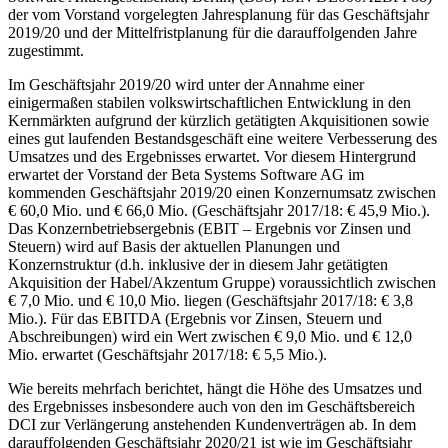
der vom Vorstand vorgelegten Jahresplanung für das Geschäftsjahr
2019/20 und der Mittelfristplanung für die darauffolgenden Jahre
zugestimmt.
Im Geschäftsjahr 2019/20 wird unter der Annahme einer
einigermaßen stabilen volkswirtschaftlichen Entwicklung in den
Kernmärkten aufgrund der kürzlich getätigten Akquisitionen sowie
eines gut laufenden Bestandsgeschäft eine weitere Verbesserung des
Umsatzes und des Ergebnisses erwartet. Vor diesem Hintergrund
erwartet der Vorstand der Beta Systems Software AG im
kommenden Geschäftsjahr 2019/20 einen Konzernumsatz zwischen
€ 60,0 Mio. und € 66,0 Mio. (Geschäftsjahr 2017/18: € 45,9 Mio.).
Das Konzernbetriebsergebnis (EBIT – Ergebnis vor Zinsen und
Steuern) wird auf Basis der aktuellen Planungen und
Konzernstruktur (d.h. inklusive der in diesem Jahr getätigten
Akquisition der Habel/Akzentum Gruppe) voraussichtlich zwischen
€ 7,0 Mio. und € 10,0 Mio. liegen (Geschäftsjahr 2017/18: € 3,8
Mio.). Für das EBITDA (Ergebnis vor Zinsen, Steuern und
Abschreibungen) wird ein Wert zwischen € 9,0 Mio. und € 12,0
Mio. erwartet (Geschäftsjahr 2017/18: € 5,5 Mio.).
Wie bereits mehrfach berichtet, hängt die Höhe des Umsatzes und
des Ergebnisses insbesondere auch von den im Geschäftsbereich
DCI zur Verlängerung anstehenden Kundenverträgen ab. In dem
darauffolgenden Geschäftsjahr 2020/21 ist wie im Geschäftsjahr