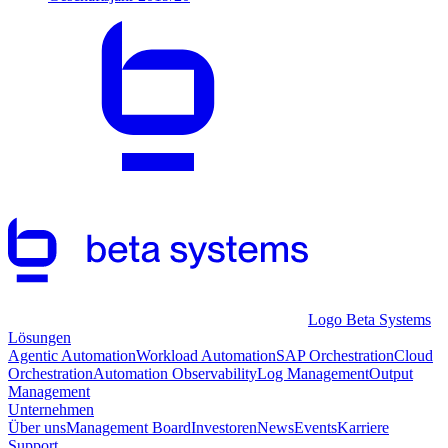
Logo Beta Systems
Lösungen
Agentic Automation
Workload Automation
SAP Orchestration
Cloud
Orchestration
Automation Observability
Log Management
Output
Management
Unternehmen
Über uns
Management Board
Investoren
News
Events
Karriere
Support