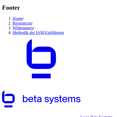
Footer
Home
/
Ressourcen
/
Whitepapers
/
Methodik der IAM-Einführung