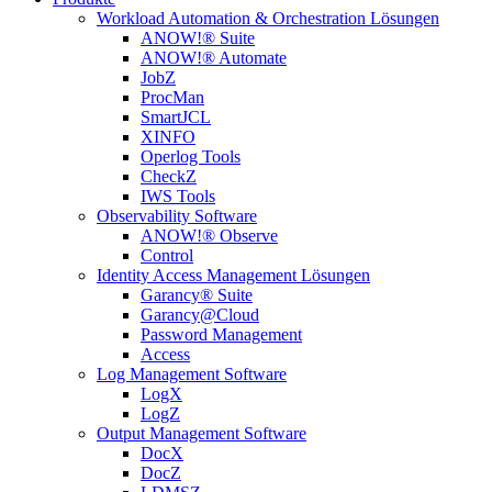
Workload Automation & Orchestration Lösungen
ANOW!® Suite
ANOW!® Automate
JobZ
ProcMan
SmartJCL
XINFO
Operlog Tools
CheckZ
IWS Tools
Observability Software
ANOW!® Observe
Control
Identity Access Management Lösungen
Garancy® Suite
Garancy@Cloud
Password Management
Access
Log Management Software
LogX
LogZ
Output Management Software
DocX
DocZ