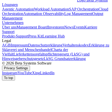
Logo Beta Systems
Lösungen
Agentic Automation
Workload Automation
SAP Orchestration
Cloud
Orchestration
Automation Observability
Log Management
Output
Management
Unternehmen
Über uns
Management Board
Investoren
News
Events
Karriere
Support
Produkt-Support
Press Kit
Learning Hub
Legal
AGB
Impressum
Datenschutzerklärung
Verhaltenskodex
Erklärung zu
Sklaverei und Menschenhandel
Charta der
Vielfalt
Lieferkettensorgfaltspflichtengesetz (LkSG) und
Hinweisgeberschutzgesetz
LkSG Grundsatzerklärung
© 2026 Beta Systems Software
Privacy Settings
Instagram
YouTube
Xing
LinkedIn
To top