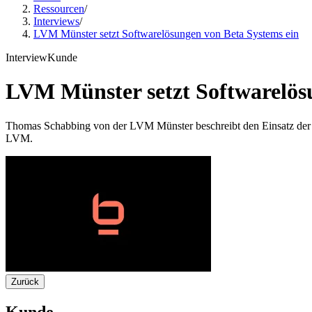
Ressourcen
/
Interviews
/
LVM Münster setzt Softwarelösungen von Beta Systems ein
Interview
Kunde
LVM Münster setzt Softwarelös
Thomas Schabbing von der LVM Münster beschreibt den Einsatz der
LVM.
Zurück
Kunde