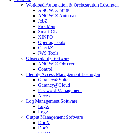
Workload Automation & Orchestration Lösungen
ANOW!® Suite
ANOW!® Automate
JobZ
ProcMan
SmartJCL
XINFO
Operlog Tools
CheckZ
IWS Tools
Observability Software
ANOW!® Observe
Control
Identity Access Management Lösungen
Garancy® Suite
Garancy@Cloud
Password Management
Access
Log Management Software
LogX
LogZ
Output Management Software
DocX
DocZ