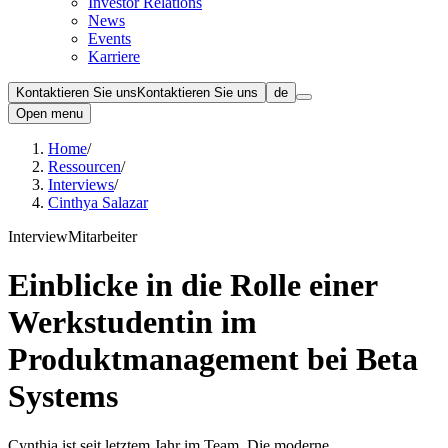
Investor Relations
News
Events
Karriere
Kontaktieren Sie uns
Kontaktieren Sie uns
de
Open menu
Home
/
Ressourcen
/
Interviews
/
Cinthya Salazar
Interview
Mitarbeiter
Einblicke in die Rolle einer
Werkstudentin im
Produktmanagement bei Beta
Systems
Cynthia ist seit letztem Jahr im Team. Die moderne