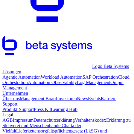
Logo Beta Systems
Lösungen
Agentic Automation
Workload Automation
SAP Orchestration
Cloud
Orchestration
Automation Observability
Log Management
Output
Management
Unternehmen
Über uns
Management Board
Investoren
News
Events
Karriere
Support
Produkt-Support
Press Kit
Learning Hub
Legal
AGB
Impressum
Datenschutzerklärung
Verhaltenskodex
Erklärung zu
Sklaverei und Menschenhandel
Charta der
Vielfalt
Lieferkettensorgfaltspflichtengesetz (LkSG) und