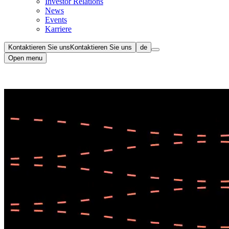
Investor Relations
News
Events
Karriere
Kontaktieren Sie uns
Kontaktieren Sie uns
de
Open menu