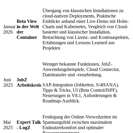
Übergang von klassischen Installationen zu
cloud-nativen Deployments, Praktische
Beta View
Einblicke anhand einer Live-Demo mit Helm-
Januar
in der Welt
Charts und Kubernetes, Vergleich von Cloud-
2026
der
basierter und klassischer Installation,
Container
Betrachtung von Lizenz- und Kostenaspekten,
Erfahrungen und Lessons Learned aus
Projekten
Weniger bekannte Funktionen, JobZ-
Anwendungsbeispiele, Cloud Connector,
Dateitransfer und -verarbeitung,
Juni
JobZ
SAP-Integration (Jobketten, S/4HANA),
2025
Arbeitskreis
Tipps & Tricks, UI (Beta Control/ISPF),
Neuerungen in V8.1, Anforderungen &
Roadmap-Ausblick.
Festlegung der Online-Verweilzeiten im
Mai
Expert Talk
Spannungsfeld zwischen maximalem
2025
- LogZ
Endnutzerkomfort und optimaler
Ressourcennutzung.