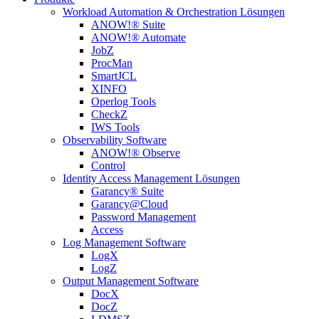
Workload Automation & Orchestration Lösungen
ANOW!® Suite
ANOW!® Automate
JobZ
ProcMan
SmartJCL
XINFO
Operlog Tools
CheckZ
IWS Tools
Observability Software
ANOW!® Observe
Control
Identity Access Management Lösungen
Garancy® Suite
Garancy@Cloud
Password Management
Access
Log Management Software
LogX
LogZ
Output Management Software
DocX
DocZ