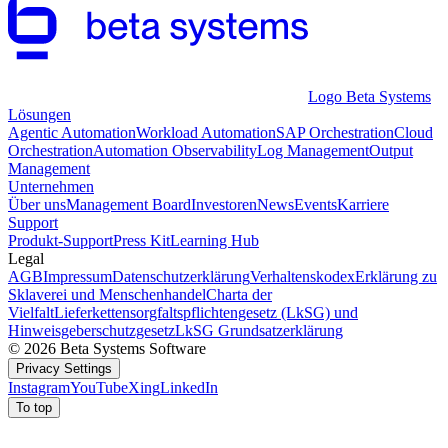
Logo Beta Systems
Lösungen
Agentic Automation
Workload Automation
SAP Orchestration
Cloud
Orchestration
Automation Observability
Log Management
Output
Management
Unternehmen
Über uns
Management Board
Investoren
News
Events
Karriere
Support
Produkt-Support
Press Kit
Learning Hub
Legal
AGB
Impressum
Datenschutzerklärung
Verhaltenskodex
Erklärung zu
Sklaverei und Menschenhandel
Charta der
Vielfalt
Lieferkettensorgfaltspflichtengesetz (LkSG) und
Hinweisgeberschutzgesetz
LkSG Grundsatzerklärung
© 2026 Beta Systems Software
Privacy Settings
Instagram
YouTube
Xing
LinkedIn
To top