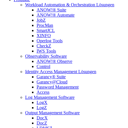
Workload Automation & Orchestration Lösungen
ANOW!® Suite
ANOW!® Automate
JobZ
ProcMan
SmartJCL
XINFO
Operlog Tools
CheckZ
IWS Tools
Observability Software
ANOW!® Observe
Control
Identity Access Management Lösungen
Garancy® Suite
Garancy@Cloud
Password Management
Access
Log Management Software
LogX
LogZ
Output Management Software
DocX
DocZ