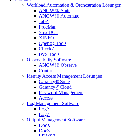
Workload Automation & Orchestration Lösungen
ANOW!® Suite
ANOW!® Automate
JobZ
ProcMan
SmartJCL
XINFO
Operlog Tools
CheckZ
IWS Tools
Observability Software
ANOW!® Observe
Control
Identity Access Management Lösungen
Garancy® Suite
Garancy@Cloud
Password Management
Access
Log Management Software
LogX
LogZ
Output Management Software
DocX
DocZ