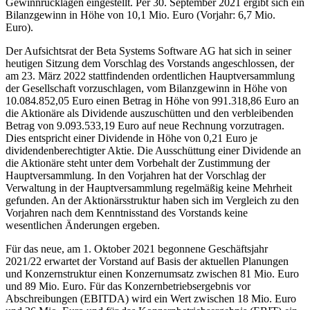
Gewinnrücklagen eingestellt. Per 30. September 2021 ergibt sich ein
Bilanzgewinn in Höhe von 10,1 Mio. Euro (Vorjahr: 6,7 Mio.
Euro).
Der Aufsichtsrat der Beta Systems Software AG hat sich in seiner
heutigen Sitzung dem Vorschlag des Vorstands angeschlossen, der
am 23. März 2022 stattfindenden ordentlichen Hauptversammlung
der Gesellschaft vorzuschlagen, vom Bilanzgewinn in Höhe von
10.084.852,05 Euro einen Betrag in Höhe von 991.318,86 Euro an
die Aktionäre als Dividende auszuschütten und den verbleibenden
Betrag von 9.093.533,19 Euro auf neue Rechnung vorzutragen.
Dies entspricht einer Dividende in Höhe von 0,21 Euro je
dividendenberechtigter Aktie. Die Ausschüttung einer Dividende an
die Aktionäre steht unter dem Vorbehalt der Zustimmung der
Hauptversammlung. In den Vorjahren hat der Vorschlag der
Verwaltung in der Hauptversammlung regelmäßig keine Mehrheit
gefunden. An der Aktionärsstruktur haben sich im Vergleich zu den
Vorjahren nach dem Kenntnisstand des Vorstands keine
wesentlichen Änderungen ergeben.
Für das neue, am 1. Oktober 2021 begonnene Geschäftsjahr
2021/22 erwartet der Vorstand auf Basis der aktuellen Planungen
und Konzernstruktur einen Konzernumsatz zwischen 81 Mio. Euro
und 89 Mio. Euro. Für das Konzernbetriebsergebnis vor
Abschreibungen (EBITDA) wird ein Wert zwischen 18 Mio. Euro