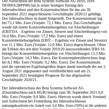
Der Aufsichtsrat der Beta Systems Software AG (BSS, ISIN
DE000A2BPP88) hat in seiner heutigen Sitzung den
Jahresabschluss und den Konzernabschluss für das am 30.
September 2021 abgeschlossene Geschäftsjahr 2020/21 gebilligt.
Der Jahresabschluss ist damit festgestellt. Der Konzernumsatz lag
bei 73,1 Mio. Euro (Vorjahr: 72,1 Mio. Euro). Das Geschäftsjahr
wurde mit einem Konzernbetriebsergebnis vor Abschreibungen
(EBITDA – Ergebnis vor Zinsen, Steuern und Abschreibungen) von
16,4 Mio. Euro (Vorjahr: 17,2 Mio. Euro) und einem
Konzernbetriebsergebnis (EBIT – Ergebnis vor Zinsen und Steuern)
von 11,1 Mio. Euro (Vorjahr: 12,0 Mio. Euro) abgeschlossen. Ohne
die Effekte des seit dem Vorjahr 2019/20 anzuwendenden IFRS 16
beträgt das Konzernbetriebsergebnis vor Abschreibungen 13,3 Mio.
Euro (Vorjahr: 14,3 Mio. Euro). Der Konzernjahresüberschuss liegt
bei 8,1 Mio. Euro (Vorjahr: 9,2 Mio. Euro). Der Konzernumsatz
und die operativen Ergebnisgrößen liegen damit innerhalb der am 3.
August 2021 angepassten und veröffentlichten und am 21.
September 2021 bestätigten Prognose für das abgelaufene
Geschäftsjahr 2020/21.
Der Jahresüberschuss der Beta Systems Software AG
(Einzelabschluss nach HGB) beträgt zum 30. September 2021 6,8
Mio. Euro (Vorjahr: 9,9 Mio. Euro). Hiervon wurde durch Vorstand
und Aufsichtsrat bei Feststellung des Jahresabschlusses
satzungskonform ein Anteil von 3,4 Mio. Euro (50%) in die anderen