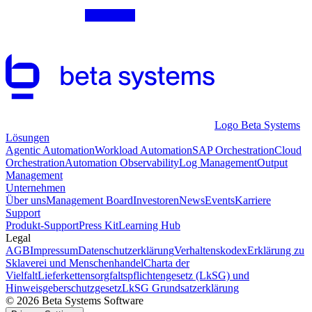
Logo Beta Systems
Lösungen
Agentic Automation
Workload Automation
SAP Orchestration
Cloud
Orchestration
Automation Observability
Log Management
Output
Management
Unternehmen
Über uns
Management Board
Investoren
News
Events
Karriere
Support
Produkt-Support
Press Kit
Learning Hub
Legal
AGB
Impressum
Datenschutzerklärung
Verhaltenskodex
Erklärung zu
Sklaverei und Menschenhandel
Charta der
Vielfalt
Lieferkettensorgfaltspflichtengesetz (LkSG) und
Hinweisgeberschutzgesetz
LkSG Grundsatzerklärung
© 2026 Beta Systems Software