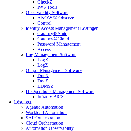
CheckZ
IWS Tools
Observability Software
ANOW!® Observe
Control
Identity Access Management Lösungen
Garancy® Suite
Garancy@Cloud
Password Management
Access
Log Management Software
LogX
LogZ
Output Management Software
DocX
DocZ
LDMSZ
IT Operations Management Software
Infraray BICS
Lösungen
Agentic Automation
Workload Automation
SAP Orchestration
Cloud Orchestration
Automation Observability