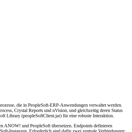
sprozesse, die in PeopleSoft-ERP-Anwendungen verwaltet werden.
ocess, Crystal Reports und nVision, und gleichzeitig deren Status
Library (peopleSoftClient.jar) für eine robuste Interaktion.
chen ANOW! und PeopleSoft übersetzen. Endpoints definieren
oft-Instanzen. Erforderlich sind dafür zwei zentrale Verbindungen: