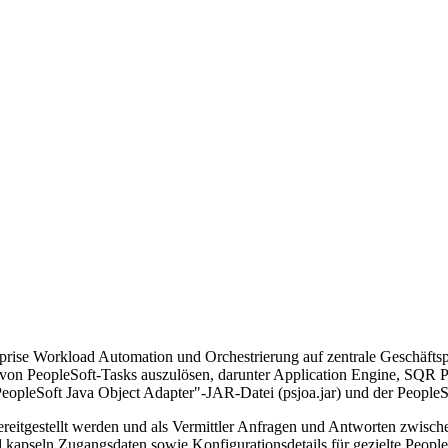
rprise Workload Automation und Orchestrierung auf zentrale Geschäft
 von PeopleSoft-Tasks auszulösen, darunter Application Engine, SQR Pr
leSoft Java Object Adapter"-JAR-Datei (psjoa.jar) und der PeopleSoft 
ereitgestellt werden und als Vermittler Anfragen und Antworten zwis
kapseln Zugangsdaten sowie Konfigurationsdetails für gezielte PeopleS