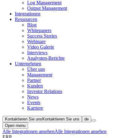
Log Management
Output Management
Integrationen
Ressourcen
Blog
Whitepapers
Success Stories
Webinare
Video Galerie
Interviews
Analysten-Berichte
Unternehmen
Über uns
Management
Partner
Kunden
Investor Relations
News
Events
Karriere
Kontaktieren Sie uns
Kontaktieren Sie uns
de
Open menu
Alle Integrationen ansehen
Alle Integrationen ansehen
ERP