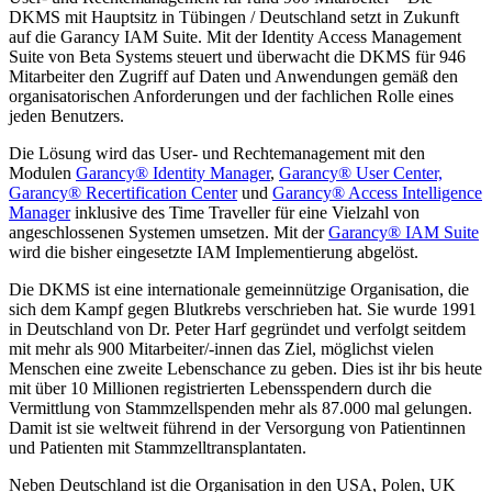
DKMS mit Hauptsitz in Tübingen / Deutschland setzt in Zukunft
auf die Garancy IAM Suite. Mit der Identity Access Management
Suite von Beta Systems steuert und überwacht die DKMS für 946
Mitarbeiter den Zugriff auf Daten und Anwendungen gemäß den
organisatorischen Anforderungen und der fachlichen Rolle eines
jeden Benutzers.
Die Lösung wird das User- und Rechtemanagement mit den
Modulen
Garancy® Identity Manager
,
Garancy® User Center,
Garancy® Recertification Center
und
Garancy® Access Intelligence
Manager
inklusive des Time Traveller für eine Vielzahl von
angeschlossenen Systemen umsetzen. Mit der
Garancy® IAM Suite
wird die bisher eingesetzte IAM Implementierung abgelöst.
Die DKMS ist eine internationale gemeinnützige Organisation, die
sich dem Kampf gegen Blutkrebs verschrieben hat. Sie wurde 1991
in Deutschland von Dr. Peter Harf gegründet und verfolgt seitdem
mit mehr als 900 Mitarbeiter/-innen das Ziel, möglichst vielen
Menschen eine zweite Lebenschance zu geben. Dies ist ihr bis heute
mit über 10 Millionen registrierten Lebensspendern durch die
Vermittlung von Stammzellspenden mehr als 87.000 mal gelungen.
Damit ist sie weltweit führend in der Versorgung von Patientinnen
und Patienten mit Stammzelltransplantaten.
Neben Deutschland ist die Organisation in den USA, Polen, UK