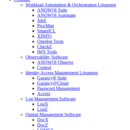
Workload Automation & Orchestration Lösungen
ANOW!® Suite
ANOW!® Automate
JobZ
ProcMan
SmartJCL
XINFO
Operlog Tools
CheckZ
IWS Tools
Observability Software
ANOW!® Observe
Control
Identity Access Management Lösungen
Garancy® Suite
Garancy@Cloud
Password Management
Access
Log Management Software
LogX
LogZ
Output Management Software
DocX
DocZ