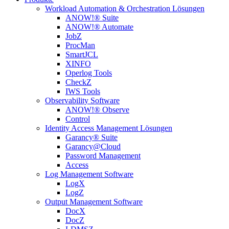
Workload Automation & Orchestration Lösungen
ANOW!® Suite
ANOW!® Automate
JobZ
ProcMan
SmartJCL
XINFO
Operlog Tools
CheckZ
IWS Tools
Observability Software
ANOW!® Observe
Control
Identity Access Management Lösungen
Garancy® Suite
Garancy@Cloud
Password Management
Access
Log Management Software
LogX
LogZ
Output Management Software
DocX
DocZ