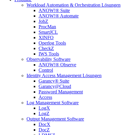
Workload Automation & Orchestration Lösungen
ANOW!® Suite
ANOW!® Automate
JobZ
ProcMan
SmartJCL
XINFO
Operlog Tools
CheckZ
IWS Tools
Observability Software
ANOW!® Observe
Control
Identity Access Management Lösungen
Garancy® Suite
Garancy@Cloud
Password Management
Access
Log Management Software
LogX
LogZ
Output Management Software
DocX
DocZ