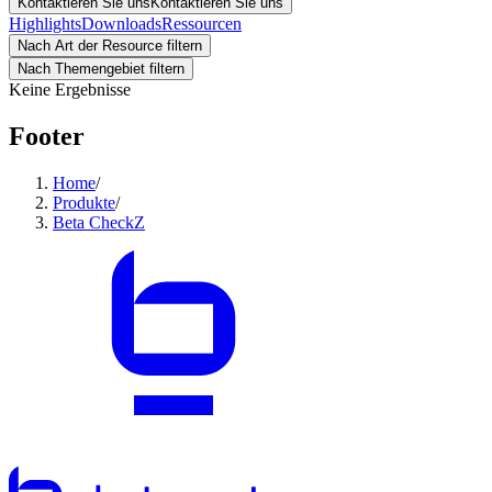
Kontaktieren Sie uns
Kontaktieren Sie uns
Highlights
Downloads
Ressourcen
Nach Art der Resource filtern
Nach Themengebiet filtern
Keine Ergebnisse
Footer
Home
/
Produkte
/
Beta CheckZ