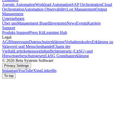
Agentic Automation
Workload Automation
SAP Orchestration
Cloud
Orchestration
Automation Observability
Log Management
Output
Management
Unternehmen
Über uns
Management Board
Investoren
News
Events
Karriere
Support
Produkt-Support
Press Kit
Learning Hub
Legal
AGB
Impressum
Datenschutzerklärung
Verhaltenskodex
Erklärung zu
Sklaverei und Menschenhandel
Charta der
Vielfalt
Lieferkettensorgfaltspflichtengesetz (LkSG) und
Hinweisgeberschutzgesetz
LkSG Grundsatzerklärung
© 2026 Beta Systems Software
Privacy Settings
Instagram
YouTube
Xing
LinkedIn
To top