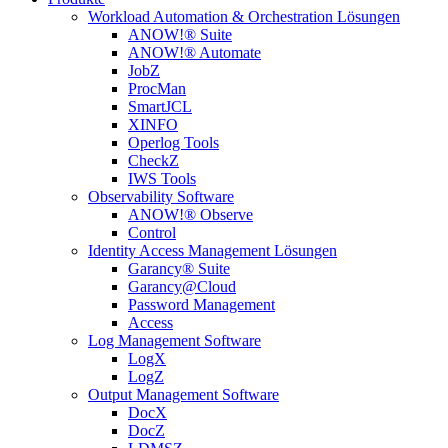
Workload Automation & Orchestration Lösungen
ANOW!® Suite
ANOW!® Automate
JobZ
ProcMan
SmartJCL
XINFO
Operlog Tools
CheckZ
IWS Tools
Observability Software
ANOW!® Observe
Control
Identity Access Management Lösungen
Garancy® Suite
Garancy@Cloud
Password Management
Access
Log Management Software
LogX
LogZ
Output Management Software
DocX
DocZ