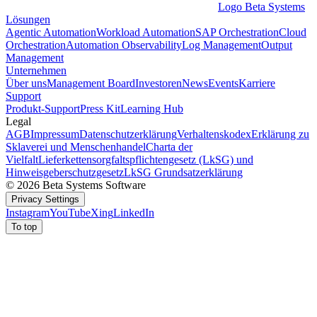
Logo Beta Systems
Lösungen
Agentic Automation
Workload Automation
SAP Orchestration
Cloud
Orchestration
Automation Observability
Log Management
Output
Management
Unternehmen
Über uns
Management Board
Investoren
News
Events
Karriere
Support
Produkt-Support
Press Kit
Learning Hub
Legal
AGB
Impressum
Datenschutzerklärung
Verhaltenskodex
Erklärung zu
Sklaverei und Menschenhandel
Charta der
Vielfalt
Lieferkettensorgfaltspflichtengesetz (LkSG) und
Hinweisgeberschutzgesetz
LkSG Grundsatzerklärung
© 2026 Beta Systems Software
Privacy Settings
Instagram
YouTube
Xing
LinkedIn
To top