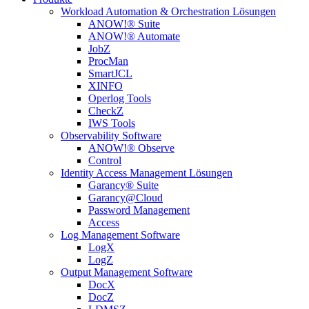
Workload Automation & Orchestration Lösungen
ANOW!® Suite
ANOW!® Automate
JobZ
ProcMan
SmartJCL
XINFO
Operlog Tools
CheckZ
IWS Tools
Observability Software
ANOW!® Observe
Control
Identity Access Management Lösungen
Garancy® Suite
Garancy@Cloud
Password Management
Access
Log Management Software
LogX
LogZ
Output Management Software
DocX
DocZ