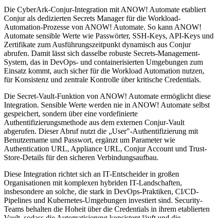
Die CyberArk-Conjur-Integration mit ANOW! Automate etabliert
Conjur als dedizierten Secrets Manager für die Workload-
Automation-Prozesse von ANOW! Automate. So kann ANOW!
Automate sensible Werte wie Passwörter, SSH-Keys, API-Keys und
Zertifikate zum Ausführungszeitpunkt dynamisch aus Conjur
abrufen. Damit lässt sich dasselbe robuste Secrets-Management-
System, das in DevOps- und containerisierten Umgebungen zum
Einsatz kommt, auch sicher für die Workload Automation nutzen,
für Konsistenz und zentrale Kontrolle über kritische Credentials.
Die Secret-Vault-Funktion von ANOW! Automate ermöglicht diese
Integration. Sensible Werte werden nie in ANOW! Automate selbst
gespeichert, sondern über eine vordefinierte
Authentifizierungsmethode aus dem externen Conjur-Vault
abgerufen. Dieser Abruf nutzt die „User"-Authentifizierung mit
Benutzername und Passwort, ergänzt um Parameter wie
Authentication URL, Appliance URL, Conjur Account und Trust-
Store-Details für den sicheren Verbindungsaufbau.
Diese Integration richtet sich an IT-Entscheider in großen
Organisationen mit komplexen hybriden IT-Landschaften,
insbesondere an solche, die stark in DevOps-Praktiken, CI/CD-
Pipelines und Kubernetes-Umgebungen investiert sind. Security-
Teams behalten die Hoheit über die Credentials in ihrem etablierten
Vault, sodass die Automatisierung konsistent läuft und die