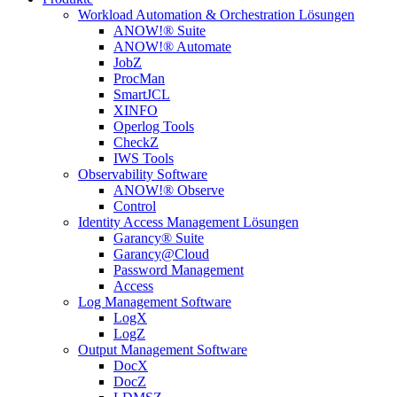
Workload Automation & Orchestration Lösungen
ANOW!® Suite
ANOW!® Automate
JobZ
ProcMan
SmartJCL
XINFO
Operlog Tools
CheckZ
IWS Tools
Observability Software
ANOW!® Observe
Control
Identity Access Management Lösungen
Garancy® Suite
Garancy@Cloud
Password Management
Access
Log Management Software
LogX
LogZ
Output Management Software
DocX
DocZ