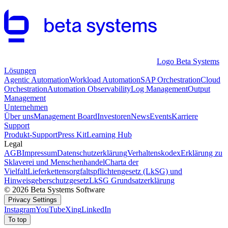
Logo Beta Systems
Lösungen
Agentic Automation
Workload Automation
SAP Orchestration
Cloud
Orchestration
Automation Observability
Log Management
Output
Management
Unternehmen
Über uns
Management Board
Investoren
News
Events
Karriere
Support
Produkt-Support
Press Kit
Learning Hub
Legal
AGB
Impressum
Datenschutzerklärung
Verhaltenskodex
Erklärung zu
Sklaverei und Menschenhandel
Charta der
Vielfalt
Lieferkettensorgfaltspflichtengesetz (LkSG) und
Hinweisgeberschutzgesetz
LkSG Grundsatzerklärung
© 2026 Beta Systems Software
Privacy Settings
Instagram
YouTube
Xing
LinkedIn
To top