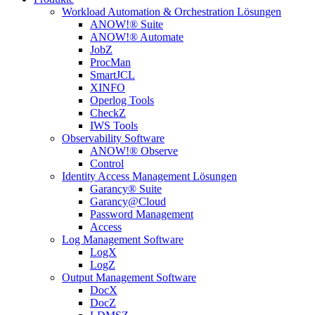
Workload Automation & Orchestration Lösungen
ANOW!® Suite
ANOW!® Automate
JobZ
ProcMan
SmartJCL
XINFO
Operlog Tools
CheckZ
IWS Tools
Observability Software
ANOW!® Observe
Control
Identity Access Management Lösungen
Garancy® Suite
Garancy@Cloud
Password Management
Access
Log Management Software
LogX
LogZ
Output Management Software
DocX
DocZ