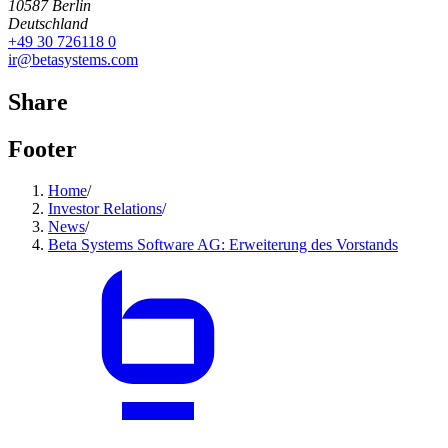
10587
Berlin
Deutschland
+49 30 726118 0
ir@betasystems.com
Share
Footer
Home
/
Investor Relations
/
News
/
Beta Systems Software AG: Erweiterung des Vorstands