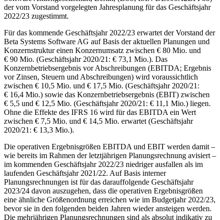
der vom Vorstand vorgelegten Jahresplanung für das Geschäftsjahr
2022/23 zugestimmt.
Für das kommende Geschäftsjahr 2022/23 erwartet der Vorstand der
Beta Systems Software AG auf Basis der aktuellen Planungen und
Konzernstruktur einen Konzernumsatz zwischen € 80 Mio. und
€ 90 Mio. (Geschäftsjahr 2020/21: € 73,1 Mio.). Das
Konzernbetriebsergebnis vor Abschreibungen (EBITDA; Ergebnis
vor Zinsen, Steuern und Abschreibungen) wird voraussichtlich
zwischen € 10,5 Mio. und € 17,5 Mio. (Geschäftsjahr 2020/21:
€ 16,4 Mio.) sowie das Konzernbetriebsergebnis (EBIT) zwischen
€ 5,5 und € 12,5 Mio. (Geschäftsjahr 2020/21: € 11,1 Mio.) liegen.
Ohne die Effekte des IFRS 16 wird für das EBITDA ein Wert
zwischen € 7,5 Mio. und € 14,5 Mio. erwartet (Geschäftsjahr
2020/21: € 13,3 Mio.).
Die operativen Ergebnisgrößen EBITDA und EBIT werden damit –
wie bereits im Rahmen der letztjährigen Planungsrechnung avisiert –
im kommenden Geschäftsjahr 2022/23 niedriger ausfallen als im
laufenden Geschäftsjahr 2021/22. Auf Basis interner
Planungsrechnungen ist für das darauffolgende Geschäftsjahr
2023/24 davon auszugehen, dass die operativen Ergebnisgrößen
eine ähnliche Größenordnung erreichen wie im Budgetjahr 2022/23,
bevor sie in den folgenden beiden Jahren wieder ansteigen werden.
Die mehrjährigen Planungsrechnungen sind als absolut indikativ zu