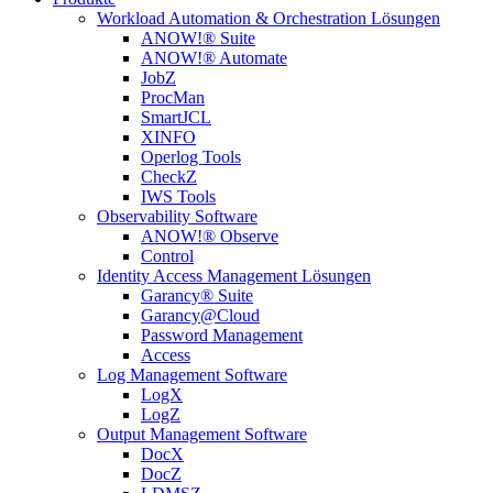
Workload Automation & Orchestration Lösungen
ANOW!® Suite
ANOW!® Automate
JobZ
ProcMan
SmartJCL
XINFO
Operlog Tools
CheckZ
IWS Tools
Observability Software
ANOW!® Observe
Control
Identity Access Management Lösungen
Garancy® Suite
Garancy@Cloud
Password Management
Access
Log Management Software
LogX
LogZ
Output Management Software
DocX
DocZ