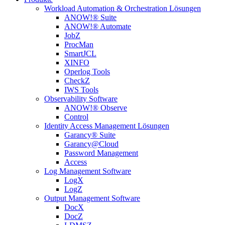
Workload Automation & Orchestration Lösungen
ANOW!® Suite
ANOW!® Automate
JobZ
ProcMan
SmartJCL
XINFO
Operlog Tools
CheckZ
IWS Tools
Observability Software
ANOW!® Observe
Control
Identity Access Management Lösungen
Garancy® Suite
Garancy@Cloud
Password Management
Access
Log Management Software
LogX
LogZ
Output Management Software
DocX
DocZ