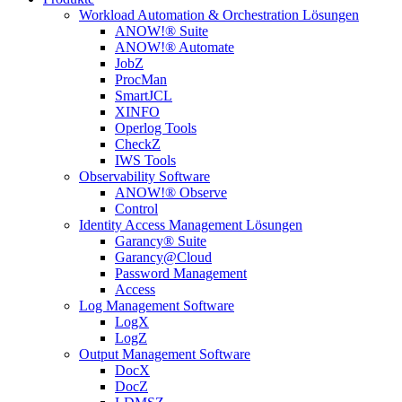
Workload Automation & Orchestration Lösungen
ANOW!® Suite
ANOW!® Automate
JobZ
ProcMan
SmartJCL
XINFO
Operlog Tools
CheckZ
IWS Tools
Observability Software
ANOW!® Observe
Control
Identity Access Management Lösungen
Garancy® Suite
Garancy@Cloud
Password Management
Access
Log Management Software
LogX
LogZ
Output Management Software
DocX
DocZ