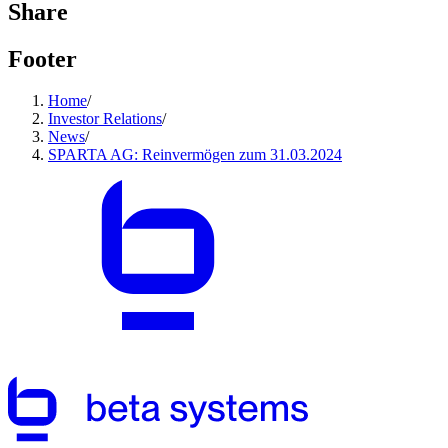
Share
Footer
Home
/
Investor Relations
/
News
/
SPARTA AG: Reinvermögen zum 31.03.2024