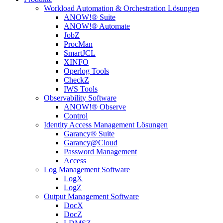
Workload Automation & Orchestration Lösungen
ANOW!® Suite
ANOW!® Automate
JobZ
ProcMan
SmartJCL
XINFO
Operlog Tools
CheckZ
IWS Tools
Observability Software
ANOW!® Observe
Control
Identity Access Management Lösungen
Garancy® Suite
Garancy@Cloud
Password Management
Access
Log Management Software
LogX
LogZ
Output Management Software
DocX
DocZ