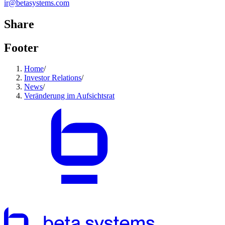
ir@betasystems.com
Share
Footer
Home
/
Investor Relations
/
News
/
Veränderung im Aufsichtsrat