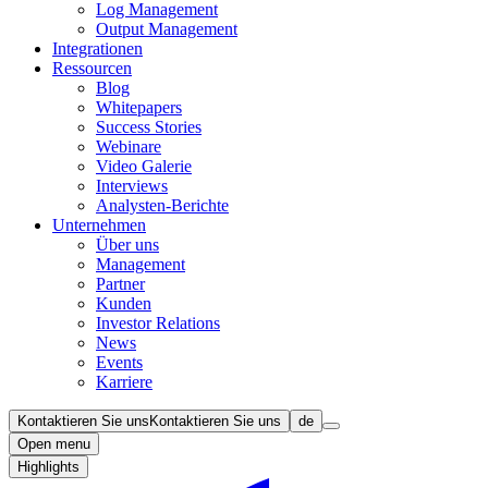
Log Management
Output Management
Integrationen
Ressourcen
Blog
Whitepapers
Success Stories
Webinare
Video Galerie
Interviews
Analysten-Berichte
Unternehmen
Über uns
Management
Partner
Kunden
Investor Relations
News
Events
Karriere
Kontaktieren Sie uns
Kontaktieren Sie uns
de
Open menu
Highlights