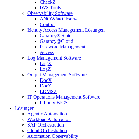
CheckZ
IWS Tools
Observability Software
ANOW!® Observe
Control
Identity Access Management Lösungen
Garancy® Suite
Garancy@Cloud
Password Management
Access
Log Management Software
LogX
LogZ
Output Management Software
DocX
DocZ
LDMSZ
IT Operations Management Software
Infraray BICS
Lösungen
Agentic Automation
Workload Automation
SAP Orchestration
Cloud Orchestration
Automation Observability