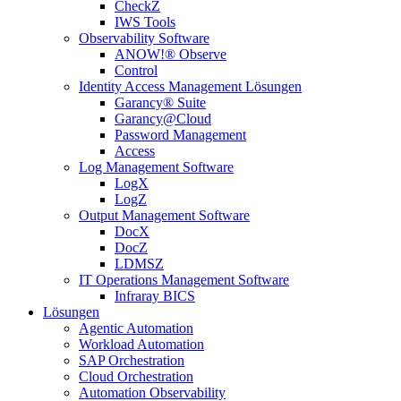
CheckZ
IWS Tools
Observability Software
ANOW!® Observe
Control
Identity Access Management Lösungen
Garancy® Suite
Garancy@Cloud
Password Management
Access
Log Management Software
LogX
LogZ
Output Management Software
DocX
DocZ
LDMSZ
IT Operations Management Software
Infraray BICS
Lösungen
Agentic Automation
Workload Automation
SAP Orchestration
Cloud Orchestration
Automation Observability