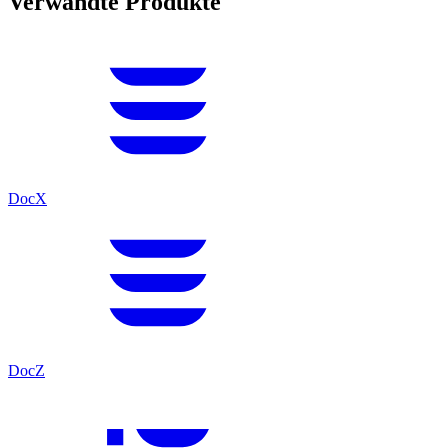
Verwandte Produkte
DocX
DocZ