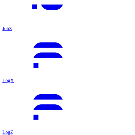
JobZ
LogX
LogZ