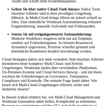
Audits und schafft mehr Kostentransparenz.
Gehen Sie über native Cloud-Tools hinaus:
Native Tools
einzelner Anbieter sind in ihrer jeweiligen Umgebung
hilfreich. In Multi-Cloud-Setups führen sie jedoch schnell zu
Silos. Eine einheitliche Workload-Automatisierung reduziert
Fragmentierung, manuelle Aufwände und Fehlerquellen.
Setzen Sie auf ereignisgesteuerte Automatisierung:
Moderne Workflows reagieren nicht nur auf Zeitpläne,
sondern auf Echtzeitereignisse. So können Ressourcen
dynamisch zugewiesen, Prozesse schneller gestartet und
betriebliche Reaktionen deutlich beschleunigt werden.
Cloud-Strategien haben sich stark verändert: Statt einzelner Anbieter
dominieren heute komplexe Multi-Cloud- und Hybrid-
Umgebungen. Workloads laufen über verschiedene Plattformen,
On-Premises-Systeme und Cloud-Services hinweg – und mit ihnen
wachsen die Anforderungen an Governance, Transparenz,
Compliance und Kontrolle. Die zentrale Frage lautet daher: Wie
lassen sich Multi-Cloud-Umgebungen effizient, sicher und
skalierbar steuern?
In diesem Artikel erfahren Sie, wie Multi-Cloud Management und
Workload Automation dabei helfen, Komplexität zu reduzieren,
Prozesse zu orchestrieren und Ihre IT-Landschaft zuverlässig zu