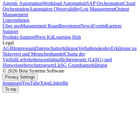
Agentic Automation
Workload Automation
SAP Orchestration
Cloud
Orchestration
Automation Observability
Log Management
Output
Management
Unternehmen
Über uns
Management Board
Investoren
News
Events
Karriere
Support
Produkt-Support
Press Kit
Learning Hub
Legal
AGB
Impressum
Datenschutzerklärung
Verhaltenskodex
Erklärung zu
Sklaverei und Menschenhandel
Charta der
Vielfalt
Lieferkettensorgfaltspflichtengesetz (LkSG) und
Hinweisgeberschutzgesetz
LkSG Grundsatzerklärung
© 2026 Beta Systems Software
Privacy Settings
Instagram
YouTube
Xing
LinkedIn
To top