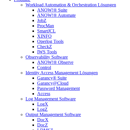
Workload Automation & Orchestration Lösungen
ANOW!® Suite
ANOW!® Automate
JobZ
ProcMan
SmartJCL
XINFO
Operlog Tools
CheckZ
IWS Tools
Observability Software
ANOW!® Observe
Control
Identity Access Management Lösungen
Garancy® Suite
Garancy@Cloud
Password Management
Access
Log Management Software
LogX
LogZ
Output Management Software
DocX
DocZ