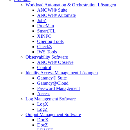
Workload Automation & Orchestration Lösungen
ANOW!® Suite
ANOW!® Automate
JobZ
ProcMan
SmartJCL
XINFO
Operlog Tools
CheckZ
IWS Tools
Observability Software
ANOW!® Observe
Control
Identity Access Management Lösungen
Garancy® Suite
Garancy@Cloud
Password Management
Access
Log Management Software
LogX
LogZ
Output Management Software
DocX
DocZ