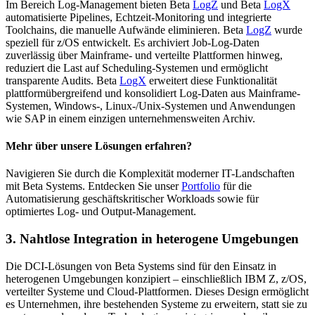
Im Bereich Log-Management bieten Beta
LogZ
und Beta
LogX
automatisierte Pipelines, Echtzeit-Monitoring und integrierte
Toolchains, die manuelle Aufwände eliminieren. Beta
LogZ
wurde
speziell für z/OS entwickelt. Es archiviert Job-Log-Daten
zuverlässig über Mainframe- und verteilte Plattformen hinweg,
reduziert die Last auf Scheduling-Systemen und ermöglicht
transparente Audits. Beta
LogX
erweitert diese Funktionalität
plattformübergreifend und konsolidiert Log-Daten aus Mainframe-
Systemen, Windows-, Linux-/Unix-Systemen und Anwendungen
wie SAP in einem einzigen unternehmensweiten Archiv.
Mehr über unsere Lösungen erfahren?
Navigieren Sie durch die Komplexität moderner IT-Landschaften
mit Beta Systems. Entdecken Sie unser
Portfolio
für die
Automatisierung geschäftskritischer Workloads sowie für
optimiertes Log- und Output-Management.
3. Nahtlose Integration in heterogene Umgebungen
Die DCI-Lösungen von Beta Systems sind für den Einsatz in
heterogenen Umgebungen konzipiert – einschließlich IBM Z, z/OS,
verteilter Systeme und Cloud-Plattformen. Dieses Design ermöglicht
es Unternehmen, ihre bestehenden Systeme zu erweitern, statt sie zu