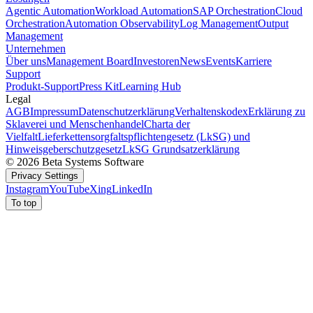
Agentic Automation
Workload Automation
SAP Orchestration
Cloud
Orchestration
Automation Observability
Log Management
Output
Management
Unternehmen
Über uns
Management Board
Investoren
News
Events
Karriere
Support
Produkt-Support
Press Kit
Learning Hub
Legal
AGB
Impressum
Datenschutzerklärung
Verhaltenskodex
Erklärung zu
Sklaverei und Menschenhandel
Charta der
Vielfalt
Lieferkettensorgfaltspflichtengesetz (LkSG) und
Hinweisgeberschutzgesetz
LkSG Grundsatzerklärung
© 2026 Beta Systems Software
Privacy Settings
Instagram
YouTube
Xing
LinkedIn
To top