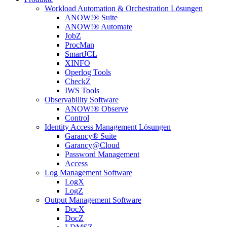
Workload Automation & Orchestration Lösungen
ANOW!® Suite
ANOW!® Automate
JobZ
ProcMan
SmartJCL
XINFO
Operlog Tools
CheckZ
IWS Tools
Observability Software
ANOW!® Observe
Control
Identity Access Management Lösungen
Garancy® Suite
Garancy@Cloud
Password Management
Access
Log Management Software
LogX
LogZ
Output Management Software
DocX
DocZ