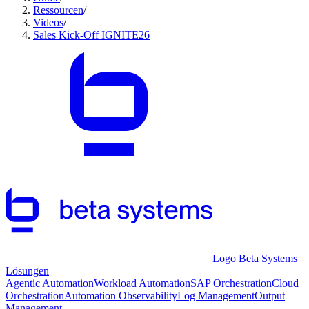
Ressourcen
/
Videos
/
Sales Kick-Off IGNITE26
Logo Beta Systems
Lösungen
Agentic Automation
Workload Automation
SAP Orchestration
Cloud
Orchestration
Automation Observability
Log Management
Output
Management