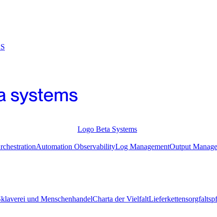
CS
Logo Beta Systems
chestration
Automation Observability
Log Management
Output Manag
Sklaverei und Menschenhandel
Charta der Vielfalt
Lieferkettensorgfalts