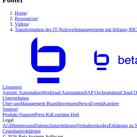
Footer
Home
/
Ressourcen
/
Videos
/
Transformation des IT-Netzwerkmanagements mit Infraray BI
Lösungen
Agentic Automation
Workload Automation
SAP Orchestration
Cloud Or
Unternehmen
Über uns
Management Board
Investoren
News
Events
Karriere
Support
Produkt-Support
Press Kit
Learning Hub
Legal
AGB
Impressum
Datenschutzerklärung
Verhaltenskodex
Erklärung zu 
Grundsatzerklärung
© 2026 Beta Systems Software