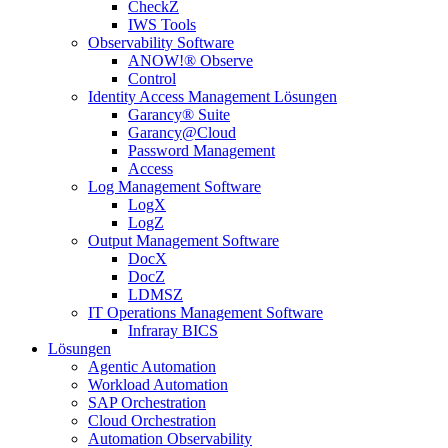
CheckZ
IWS Tools
Observability Software
ANOW!® Observe
Control
Identity Access Management Lösungen
Garancy® Suite
Garancy@Cloud
Password Management
Access
Log Management Software
LogX
LogZ
Output Management Software
DocX
DocZ
LDMSZ
IT Operations Management Software
Infraray BICS
Lösungen
Agentic Automation
Workload Automation
SAP Orchestration
Cloud Orchestration
Automation Observability