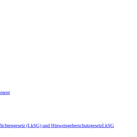
ement
pflichtengesetz (LkSG) und Hinweisgeberschutzgesetz
LkSG